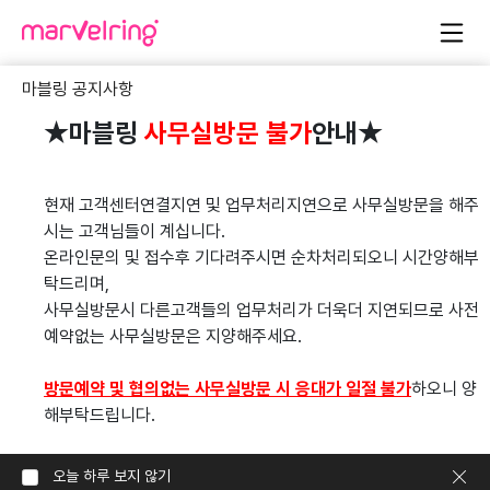
<유심(USIM)업데이트 및 교체 안내>
마블링 공지사항
★마블링 
사무실방문 불가
안내★
더 안전한 통신 서비스 이용을 위한& 
유심(USIM)업데이
트 및 교체 안내
현재 고객센터연결지연 및 업무처리지연으로 사무실방문을 해주
시는 고객님들이 계십니다.
고객님, 항상 LG U+를 이용해 주셔서 감사합니다.
온라인문의 및 접수후 기다려주시면 순차처리되오니 시간양해부
보다 안전한 통신서비스 이용을 위한 유심 업데이트 및 무료 교체 
Previous
Next
탁드리며,
안내 드립니다.
사무실방문시 다른고객들의 업무처리가 더욱더 지연되므로 사전
보안 수준을 한단계 강화하기 위한 조치로, 전 고객을 대상으로 진
예약없는 사무실방문은 지양해주세요.
행되니 참여 부탁드립니다.
•4월 13일(월)부터 매장 방문 필요없이
방문예약 및 협의없는 사무실방문 시 응대가 일절 불가
하오니 양
=> 알닷 홈페이지 내 [유심 업데이트]에서 간편하게 업데이트 가
해부탁드립니다.
능합니다.
오늘 하루 보지 않기
•매장 방문을 희망하시는 고객은 4월 8일(수)부터 알닷 홈페이지 
신청내역조회
요금제