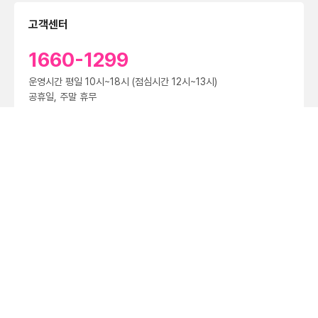
고객센터
1660-1299
운영시간 평일 10시~18시 (점심시간 12시~13시)
공휴일, 주말 휴무
제휴문의
대량문의
법인문의
공지
[중요] 더 안전한 통신서비스 제공을 위한 전 고객 유심(USIM) 업데이트 및 무료 교체 안내
2023.04.25
(주)마블프로듀스 ｜ 대표 전현준
서울특별시 금천구 가산디지털2로 143, 가산어반워크2 2002호
사업자등록번호 529-81-00403
통신판매신고 제 2021-서울금천-1539호