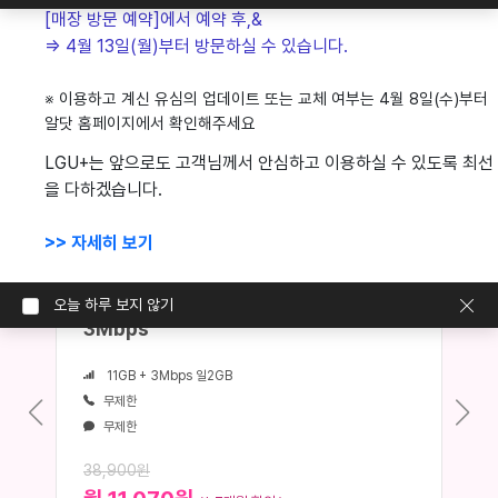
[매장 방문 예약]에서 예약 후,& 
가입신청내역조회
마블링알뜰폰 요금제 확인
=> 4월 13일(월)부터 방문하실 수 있습니다.
온라인 고객상담
자주 묻는 질문
1:1 온라인 상담
자주하는 질문 확인
※ 이용하고 계신 유심의 업데이트 또는 교체 여부는 4월 8일(수)부터 
알닷 홈페이지에서 확인해주세요
LGU+는 앞으로도 고객님께서 안심하고 이용하실 수 있도록 최선
모두가 만족하며 사용하는
을 다하겠습니다.
마블링알뜰폰의
합리적인 요금제
>> 자세히 보기
#이벤트 요금제
마블링 프라임 11GB + 매일 2GB +
오늘 하루 보지 않기
3Mbps
11GB + 3Mbps 일2GB
무제한
무제한
38,900원