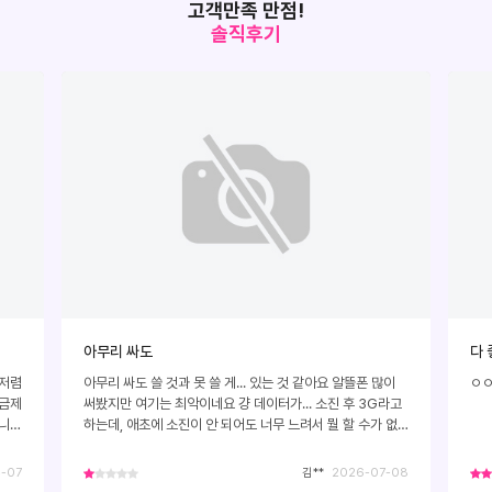
고객만족 만점!
솔직후기
아무리 싸도
다 
 저렴
아무리 싸도 쓸 것과 못 쓸 게... 있는 것 같아요 알뜰폰 많이
ㅇ
요금제
써봤지만 여기는 최악이네요 걍 데이터가... 소진 후 3G라고
습니다
하는데, 애초에 소진이 안 되어도 너무 느려서 뭘 할 수가 없
어요 카톡 사진 보내기도 한 세월 걸려요 가다가 취소되고 가
다가 취소되고 쓴 지 이제 한달 됐는데 화병 레전드
-07
김**
2026-07-08