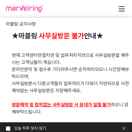
<유심(USIM)업데이트 및 교체 안내>
마블링 공지사항
★마블링 
사무실방문 불가
안내★
더 안전한 통신 서비스 이용을 위한& 
유심(USIM)업데이
트 및 교체 안내
현재 고객센터연결지연 및 업무처리지연으로 사무실방문을 해주
시는 고객님들이 계십니다.
고객님, 항상 LG U+를 이용해 주셔서 감사합니다.
온라인문의 및 접수후 기다려주시면 순차처리되오니 시간양해부
보다 안전한 통신서비스 이용을 위한 유심 업데이트 및 무료 교체 
Previous
Next
탁드리며,
안내 드립니다.
사무실방문시 다른고객들의 업무처리가 더욱더 지연되므로 사전
보안 수준을 한단계 강화하기 위한 조치로, 전 고객을 대상으로 진
예약없는 사무실방문은 지양해주세요.
행되니 참여 부탁드립니다.
•4월 13일(월)부터 매장 방문 필요없이
방문예약 및 협의없는 사무실방문 시 응대가 일절 불가
하오니 양
=> 알닷 홈페이지 내 [유심 업데이트]에서 간편하게 업데이트 가
해부탁드립니다.
능합니다.
오늘 하루 보지 않기
•매장 방문을 희망하시는 고객은 4월 8일(수)부터 알닷 홈페이지 
신청내역조회
요금제