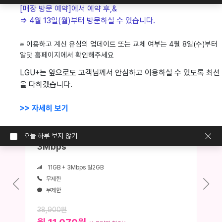
[매장 방문 예약]에서 예약 후,& 
가입신청내역조회
마블링알뜰폰 요금제 확인
=> 4월 13일(월)부터 방문하실 수 있습니다.
온라인 고객상담
자주 묻는 질문
1:1 온라인 상담
자주하는 질문 확인
※ 이용하고 계신 유심의 업데이트 또는 교체 여부는 4월 8일(수)부터 
알닷 홈페이지에서 확인해주세요
LGU+는 앞으로도 고객님께서 안심하고 이용하실 수 있도록 최선
모두가 만족하며 사용하는
을 다하겠습니다.
마블링알뜰폰의
합리적인 요금제
>> 자세히 보기
#이벤트 요금제
마블링 프라임 11GB + 매일 2GB +
오늘 하루 보지 않기
3Mbps
11GB + 3Mbps 일2GB
무제한
무제한
38,900원