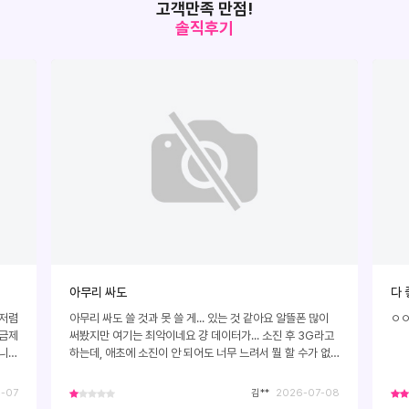
고객만족 만점!
솔직후기
아무리 싸도
다 
 저렴
아무리 싸도 쓸 것과 못 쓸 게... 있는 것 같아요 알뜰폰 많이
ㅇ
요금제
써봤지만 여기는 최악이네요 걍 데이터가... 소진 후 3G라고
습니다
하는데, 애초에 소진이 안 되어도 너무 느려서 뭘 할 수가 없
어요 카톡 사진 보내기도 한 세월 걸려요 가다가 취소되고 가
다가 취소되고 쓴 지 이제 한달 됐는데 화병 레전드
-07
김**
2026-07-08