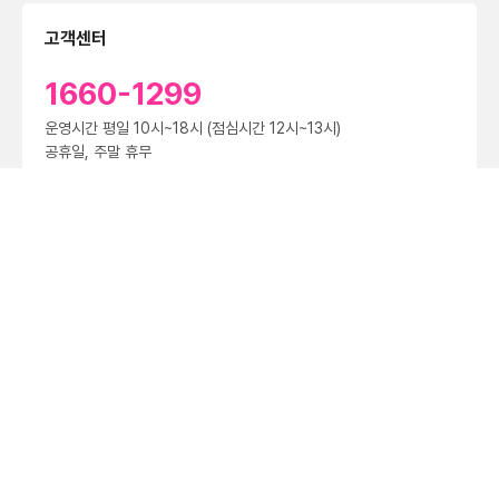
고객센터
1660-1299
운영시간 평일 10시~18시 (점심시간 12시~13시)
공휴일, 주말 휴무
제휴문의
대량문의
법인문의
공지
[중요] 더 안전한 통신서비스 제공을 위한 전 고객 유심(USIM) 업데이트 및 무료 교체 안내
2023.04.25
(주)마블프로듀스 ｜ 대표 전현준
서울특별시 금천구 가산디지털2로 143, 가산어반워크2 2002호
사업자등록번호 529-81-00403
통신판매신고 제 2021-서울금천-1539호