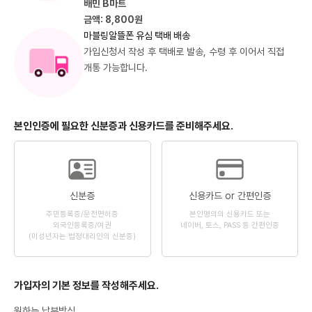
배민 B마트
금액: 8,800원
마블링알뜰폰 유심 택배 배송
가입신청서 작성 후 택배로 발송, 수령 후 이어서 직접
개통 가능합니다.
본인인증에 필요한 신분증과 신용카드를 준비해주세요.
신분증
신용카드 or 간편인증
주민등록증/운전면허증
본인명의의 신용카드 또는
외국인등록증/여권
네이버, 토스, PASS 등 간편인증
(미성년자는 법정대리인의 신분증)
가입자의 기본 정보를 작성해주세요.
원하는 납부방식