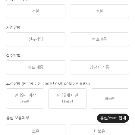
선불
후불
가입유형
신규가입
번호이동
접수방법
셀프 개통
상담사 개통
고객유형
(만 19세 미만: 2007년 08월 09일 이후 출생자)
만 19세 이상
만 19세 미만
외국인
내국인
내국인
유심 보유여부
유심/esim 안내
보유
미보유