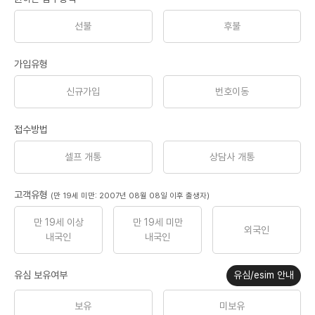
선불
후불
가입유형
신규가입
번호이동
접수방법
셀프 개통
상담사 개통
고객유형
(만 19세 미만: 2007년 08월 08일 이후 출생자)
만 19세 이상
만 19세 미만
외국인
내국인
내국인
유심 보유여부
유심/esim 안내
보유
미보유