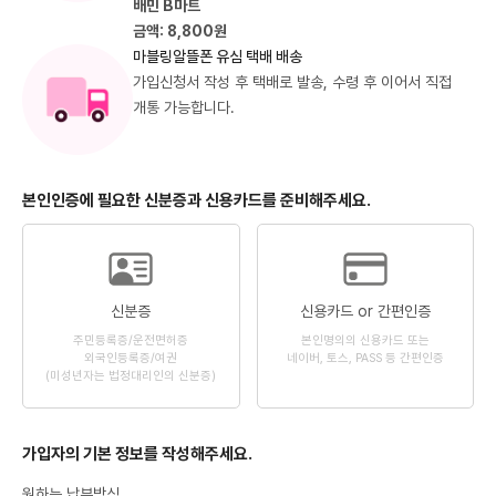
배민 B마트
금액: 8,800원
마블링알뜰폰 유심 택배 배송
가입신청서 작성 후 택배로 발송, 수령 후 이어서 직접
개통 가능합니다.
본인인증에 필요한 신분증과 신용카드를 준비해주세요.
신분증
신용카드 or 간편인증
주민등록증/운전면허증
본인명의의 신용카드 또는
외국인등록증/여권
네이버, 토스, PASS 등 간편인증
(미성년자는 법정대리인의 신분증)
가입자의 기본 정보를 작성해주세요.
원하는 납부방식