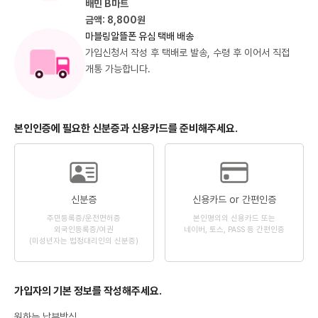
배민 B마트
금액: 8,800원
마블링알뜰폰 유심 택배 배송
가입신청서 작성 후 택배로 발송, 수령 후 이어서 직접
개통 가능합니다.
본인인증에 필요한 신분증과 신용카드를 준비해주세요.
신분증
신용카드 or 간편인증
주민등록증/운전면허증
본인명의의 신용카드 또는
외국인등록증/여권
네이버, 토스, PASS 등 간편인증
(미성년자는 법정대리인의 신분증)
가입자의 기본 정보를 작성해주세요.
원하는 납부방식