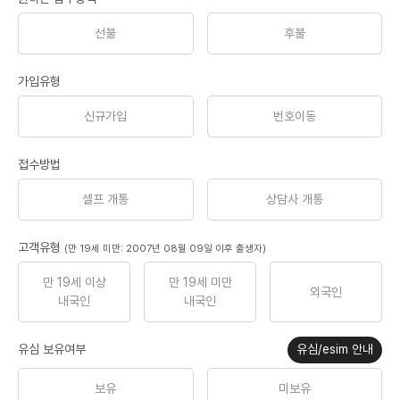
선불
후불
가입유형
신규가입
번호이동
접수방법
셀프 개통
상담사 개통
고객유형
(만 19세 미만: 2007년 08월 09일 이후 출생자)
만 19세 이상
만 19세 미만
외국인
내국인
내국인
유심 보유여부
유심/esim 안내
보유
미보유