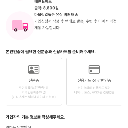
배민 B마트
금액: 8,800원
마블링알뜰폰 유심 택배 배송
가입신청서 작성 후 택배로 발송, 수령 후 이어서 직접
개통 가능합니다.
본인인증에 필요한 신분증과 신용카드를 준비해주세요.
신분증
신용카드 or 간편인증
주민등록증/운전면허증
본인명의의 신용카드 또는
외국인등록증/여권
네이버, 토스, PASS 등 간편인증
(미성년자는 법정대리인의 신분증)
가입자의 기본 정보를 작성해주세요.
원하는 납부방식