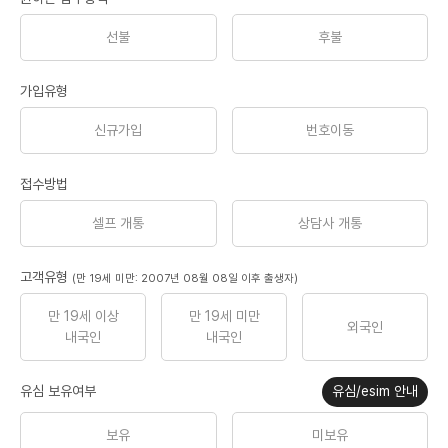
선불
후불
가입유형
신규가입
번호이동
접수방법
셀프 개통
상담사 개통
고객유형
(만 19세 미만: 2007년 08월 08일 이후 출생자)
만 19세 이상
만 19세 미만
외국인
내국인
내국인
유심 보유여부
유심/esim 안내
보유
미보유