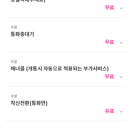
무료
후불
통화중대기
무료
후불
매너콜 (개통시 자동으로 적용되는 부가서비스)
무료
후불
착신전환(통화만)
유료