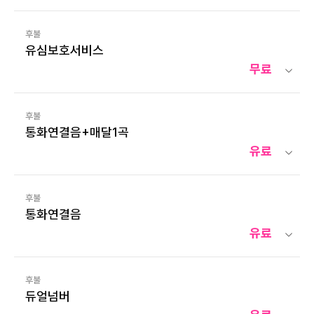
후불
유심보호서비스
무료
후불
통화연결음+매달1곡
유료
후불
통화연결음
유료
후불
듀얼넘버