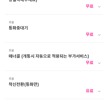
무료
후불
통화중대기
무료
후불
매너콜 (개통시 자동으로 적용되는 부가서비스)
무료
후불
착신전환(통화만)
유료