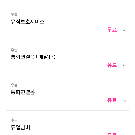
후불
유심보호서비스
무료
후불
통화연결음+매달1곡
유료
후불
통화연결음
유료
후불
듀얼넘버