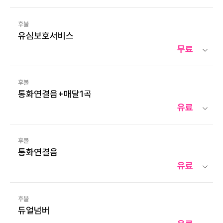
후불
유심보호서비스
무료
후불
통화연결음+매달1곡
유료
후불
통화연결음
유료
후불
듀얼넘버