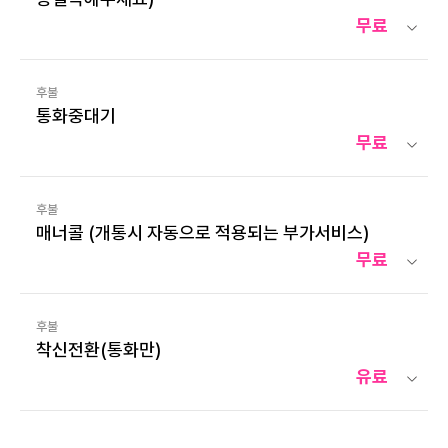
무료
후불
통화중대기
무료
후불
매너콜 (개통시 자동으로 적용되는 부가서비스)
무료
후불
착신전환(통화만)
유료