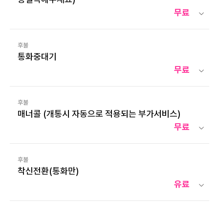
무료
후불
통화중대기
무료
후불
매너콜 (개통시 자동으로 적용되는 부가서비스)
무료
후불
착신전환(통화만)
유료