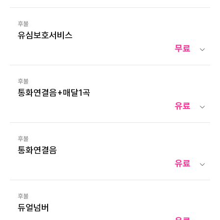
후불
유심보호서비스
무료
후불
통화연결음+매달1곡
유료
후불
통화연결음
유료
후불
듀얼넘버