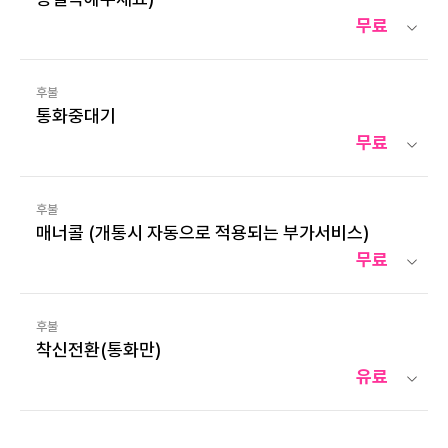
무료
후불
통화중대기
무료
후불
매너콜 (개통시 자동으로 적용되는 부가서비스)
무료
후불
착신전환(통화만)
유료