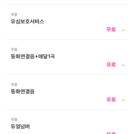
후불
유심보호서비스
무료
후불
통화연결음+매달1곡
유료
후불
통화연결음
유료
후불
듀얼넘버