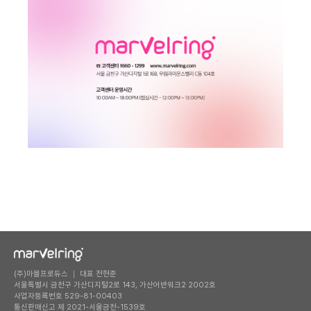
(주)마블프로듀스 ｜ 대표 전현준
서울특별시 금천구 가산디지털2로 143, 가산어반워크2 2002호
사업자등록번호 529-81-00403
통신판매신고 제 2021-서울금천-1539호