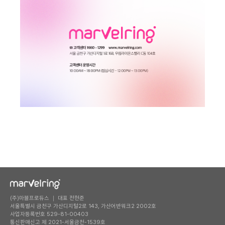
(주)마블프로듀스 ｜ 대표 전현준
서울특별시 금천구 가산디지털2로 143, 가산어반워크2 2002호
사업자등록번호 529-81-00403
통신판매신고 제 2021-서울금천-1539호