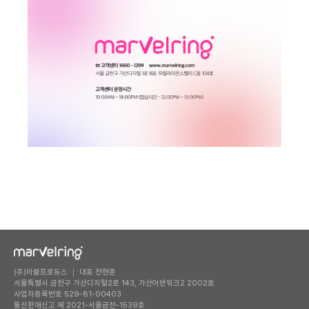
(주)마블프로듀스 ｜ 대표 전현준
서울특별시 금천구 가산디지털2로 143, 가산어반워크2 2002호
사업자등록번호 529-81-00403
통신판매신고 제 2021-서울금천-1539호