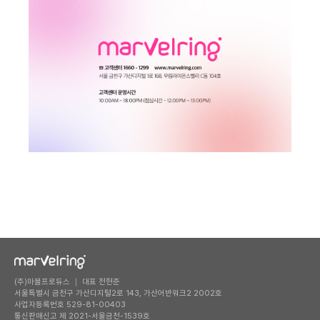
(주)마블프로듀스 ｜ 대표 전현준
서울특별시 금천구 가산디지털2로 143, 가산어반워크2 2002호
사업자등록번호 529-81-00403
통신판매신고 제 2021-서울금천-1539호