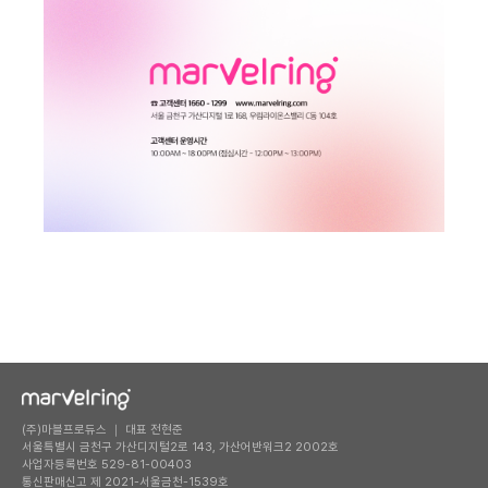
(주)마블프로듀스 ｜ 대표 전현준
서울특별시 금천구 가산디지털2로 143, 가산어반워크2 2002호
사업자등록번호 529-81-00403
통신판매신고 제 2021-서울금천-1539호