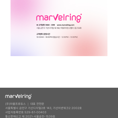
(주)마블프로듀스 ｜ 대표 전현준
서울특별시 금천구 가산디지털2로 143, 가산어반워크2 2002호
사업자등록번호 529-81-00403
통신판매신고 제 2021-서울금천-1539호