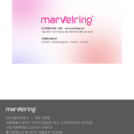
(주)마블프로듀스 ｜ 대표 전현준
서울특별시 금천구 가산디지털2로 143, 가산어반워크2 2002호
사업자등록번호 529-81-00403
통신판매신고 제 2021-서울금천-1539호