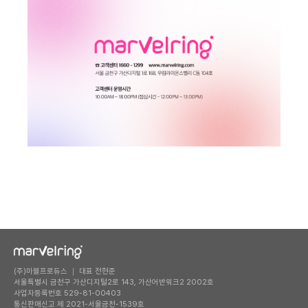
(주)마블프로듀스 ｜ 대표 전현준
서울특별시 금천구 가산디지털2로 143, 가산어반워크2 2002호
사업자등록번호 529-81-00403
통신판매신고 제 2021-서울금천-1539호