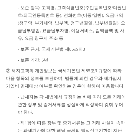
- 보존 항목: 고객명, 고객식별번호(주민등록번호/여권번
호/외국인등록번호 등), 전화번호(이동/일반), 요금내역
(청구액, 부가세액, 납부액, 청구년월일, 납부년월일), 요
금납부방법, 요금납부자명, 이용서비스, 감액금액 및 사
유, 요금 청구지 주소 등
- 보존 근거: 국세기본법 제85조의3
- 보존 기간: 5년
② 해지고객의 개인정보는 국세기본법 제85조3 규정에 따라 
다음 항목의 정보를 보관하며, 법률에 의한 경우와 재가입시 
가입비 면제대상 여부를 확인하는 경우에 한하여 이용합니다.
- 납세자는 각 세법에서 규정하는 바에 따라 모든 거래에 
관한 장부 및 증거서류를 성실하게 작성하여 갖춰 두어
야 한다.
- 제1항에 따른 장부 및 증거서류는 그 거래 사실이 속하
는 과세기간에 대한 해당 국세의 법정신고기한이 지난 