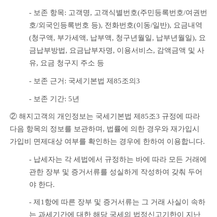
- 보존 항목: 고객명, 고객식별번호(주민등록번호/여권번
호/외국인등록번호 등), 전화번호(이동/일반), 요금내역
(청구액, 부가세액, 납부액, 청구년월일, 납부년월일), 요
금납부방법, 요금납부자명, 이용서비스, 감액금액 및 사
유, 요금 청구지 주소 등
- 보존 근거: 국세기본법 제85조의3
- 보존 기간: 5년
② 해지고객의 개인정보는 국세기본법 제85조3 규정에 따라 
다음 항목의 정보를 보관하며, 법률에 의한 경우와 재가입시 
가입비 면제대상 여부를 확인하는 경우에 한하여 이용합니다.
- 납세자는 각 세법에서 규정하는 바에 따라 모든 거래에 
관한 장부 및 증거서류를 성실하게 작성하여 갖춰 두어
야 한다.
- 제1항에 따른 장부 및 증거서류는 그 거래 사실이 속하
는 과세기간에 대한 해당 국세의 법정신고기한이 지난 