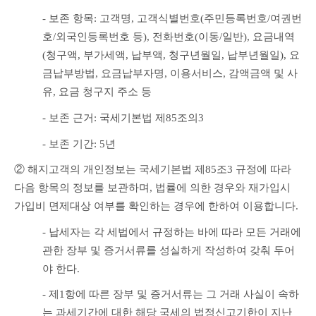
- 보존 항목: 고객명, 고객식별번호(주민등록번호/여권번
호/외국인등록번호 등), 전화번호(이동/일반), 요금내역
(청구액, 부가세액, 납부액, 청구년월일, 납부년월일), 요
금납부방법, 요금납부자명, 이용서비스, 감액금액 및 사
유, 요금 청구지 주소 등
- 보존 근거: 국세기본법 제85조의3
- 보존 기간: 5년
② 해지고객의 개인정보는 국세기본법 제85조3 규정에 따라 
다음 항목의 정보를 보관하며, 법률에 의한 경우와 재가입시 
가입비 면제대상 여부를 확인하는 경우에 한하여 이용합니다.
- 납세자는 각 세법에서 규정하는 바에 따라 모든 거래에 
관한 장부 및 증거서류를 성실하게 작성하여 갖춰 두어
야 한다.
- 제1항에 따른 장부 및 증거서류는 그 거래 사실이 속하
는 과세기간에 대한 해당 국세의 법정신고기한이 지난 