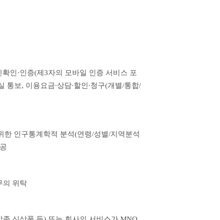
 본인확인·인증(제3자의 모바일 인증 서비스 포
 통보, 이용요금∙상담∙할인∙청구(개별/통합/
위한 인구통계학적 분석(연령/성별/지역분석 
제공
무의 위탁
종 신상품 등) 또는 회사의 서비스가 MNO 