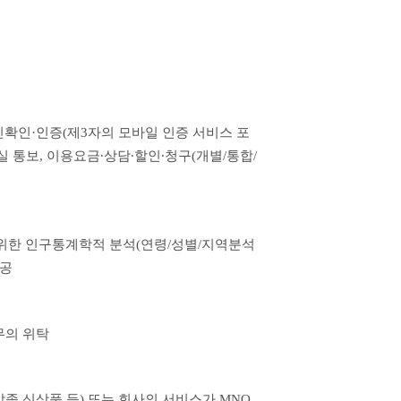
 본인확인·인증(제3자의 모바일 인증 서비스 포
 통보, 이용요금∙상담∙할인∙청구(개별/통합/
위한 인구통계학적 분석(연령/성별/지역분석 
제공
무의 위탁
종 신상품 등) 또는 회사의 서비스가 MNO 