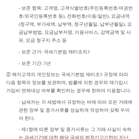
- 보존 항목: 고객명, 고객식별번호(주민등록번호/여권번
호/외국인등록번호 등), 전화번호(이동/일반), 요금내역
(청구액, 부가세액, 납부액, 청구년월일, 납부년월일), 요
금납부방법, 요금납부자명, 이용서비스, 감액금액 및 사
유, 요금 청구지 주소 등
- 보존 근거: 국세기본법 제85조의3
- 보존 기간: 5년
② 해지고객의 개인정보는 국세기본법 제85조3 규정에 따라 
다음 항목의 정보를 보관하며, 법률에 의한 경우와 재가입시 
가입비 면제대상 여부를 확인하는 경우에 한하여 이용합니다.
- 납세자는 각 세법에서 규정하는 바에 따라 모든 거래에 
관한 장부 및 증거서류를 성실하게 작성하여 갖춰 두어
야 한다.
- 제1항에 따른 장부 및 증거서류는 그 거래 사실이 속하
는 과세기간에 대한 해당 국세의 법정신고기한이 지난 