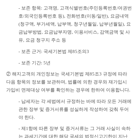
- 보존 항목: 고객명, 고객식별번호(주민등록번호/여권번
호/외국인등록번호 등), 전화번호(이동/일반), 요금내역
(청구액, 부가세액, 납부액, 청구년월일, 납부년월일), 요
금납부방법, 요금납부자명, 이용서비스, 감액금액 및 사
유, 요금 청구지 주소 등
- 보존 근거: 국세기본법 제85조의3
- 보존 기간: 5년
② 해지고객의 개인정보는 국세기본법 제85조3 규정에 따라 
다음 항목의 정보를 보관하며, 법률에 의한 경우와 재가입시 
가입비 면제대상 여부를 확인하는 경우에 한하여 이용합니다.
- 납세자는 각 세법에서 규정하는 바에 따라 모든 거래에 
관한 장부 및 증거서류를 성실하게 작성하여 갖춰 두어
야 한다.
- 제1항에 따른 장부 및 증거서류는 그 거래 사실이 속하
는 과세기간에 대한 해당 국세의 법정신고기한이 지난 