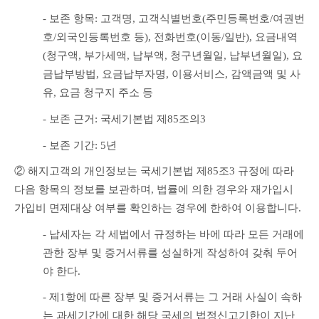
- 보존 항목: 고객명, 고객식별번호(주민등록번호/여권번
호/외국인등록번호 등), 전화번호(이동/일반), 요금내역
(청구액, 부가세액, 납부액, 청구년월일, 납부년월일), 요
금납부방법, 요금납부자명, 이용서비스, 감액금액 및 사
유, 요금 청구지 주소 등
- 보존 근거: 국세기본법 제85조의3
- 보존 기간: 5년
② 해지고객의 개인정보는 국세기본법 제85조3 규정에 따라 
다음 항목의 정보를 보관하며, 법률에 의한 경우와 재가입시 
가입비 면제대상 여부를 확인하는 경우에 한하여 이용합니다.
- 납세자는 각 세법에서 규정하는 바에 따라 모든 거래에 
관한 장부 및 증거서류를 성실하게 작성하여 갖춰 두어
야 한다.
- 제1항에 따른 장부 및 증거서류는 그 거래 사실이 속하
는 과세기간에 대한 해당 국세의 법정신고기한이 지난 