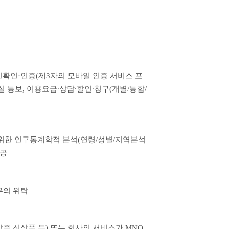
 본인확인·인증(제3자의 모바일 인증 서비스 포
 통보, 이용요금∙상담∙할인∙청구(개별/통합/
위한 인구통계학적 분석(연령/성별/지역분석 
제공
무의 위탁
종 신상품 등) 또는 회사의 서비스가 MNO 