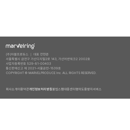
(주)마블프로듀스 ｜ 대표 전현준
서울특별시 금천구 가산디지털2로 143, 가산어반워크2 2002호
사업자등록번호 529-81-00403
통신판매신고 제 2021-서울금천-1539호
COPYRIGHT © MARVELPRODUCE Inc. ALL RIGHTS RESERVED.
회사소개
이용약관
개인정보처리방침
불법스팸대응센터
명의도용방지서비스