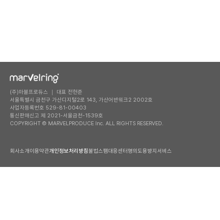
(주)마블프로듀스 ｜ 대표 전현준
서울특별시 금천구 가산디지털2로 143, 가산어반워크2 2002호
사업자등록번호 529-81-00403
통신판매신고 제 2021-서울금천-1539호
COPYRIGHT © MARVELPRODUCE Inc. ALL RIGHTS RESERVED.
회사소개
이용약관
개인정보처리방침
불법스팸대응센터
명의도용방지서비스