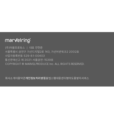
(주)마블프로듀스 ｜ 대표 전현준
서울특별시 금천구 가산디지털2로 143, 가산어반워크2 2002호
사업자등록번호 529-81-00403
통신판매신고 제 2021-서울금천-1539호
COPYRIGHT © MARVELPRODUCE Inc. ALL RIGHTS RESERVED.
회사소개
이용약관
개인정보처리방침
불법스팸대응센터
명의도용방지서비스