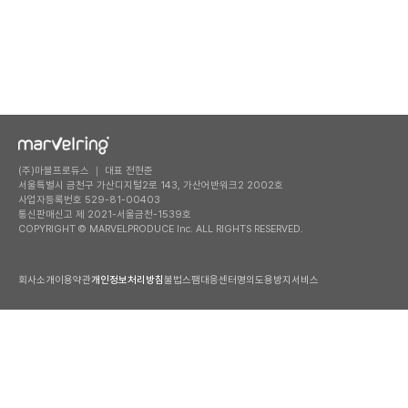
(주)마블프로듀스 ｜ 대표 전현준
서울특별시 금천구 가산디지털2로 143, 가산어반워크2 2002호
사업자등록번호 529-81-00403
통신판매신고 제 2021-서울금천-1539호
COPYRIGHT © MARVELPRODUCE Inc. ALL RIGHTS RESERVED.
회사소개
이용약관
개인정보처리방침
불법스팸대응센터
명의도용방지서비스