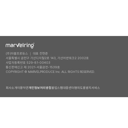
(주)마블프로듀스 ｜ 대표 전현준
서울특별시 금천구 가산디지털2로 143, 가산어반워크2 2002호
사업자등록번호 529-81-00403
통신판매신고 제 2021-서울금천-1539호
COPYRIGHT © MARVELPRODUCE Inc. ALL RIGHTS RESERVED.
회사소개
이용약관
개인정보처리방침
불법스팸대응센터
명의도용방지서비스