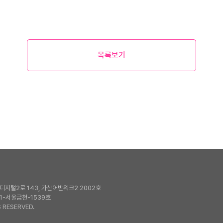
목록보기
지털2로 143, 가산어반워크2 2002호
1-서울금천-1539호
 RESERVED.