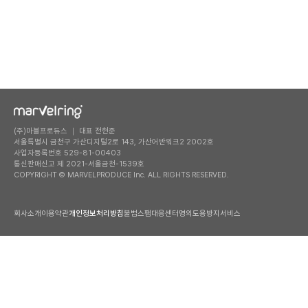
(주)마블프로듀스 ｜ 대표 전현준
서울특별시 금천구 가산디지털2로 143, 가산어반워크2 2002호
사업자등록번호 529-81-00403
통신판매신고 제 2021-서울금천-1539호
COPYRIGHT © MARVELPRODUCE Inc. ALL RIGHTS RESERVED.
회사소개
이용약관
개인정보처리방침
불법스팸대응센터
명의도용방지서비스