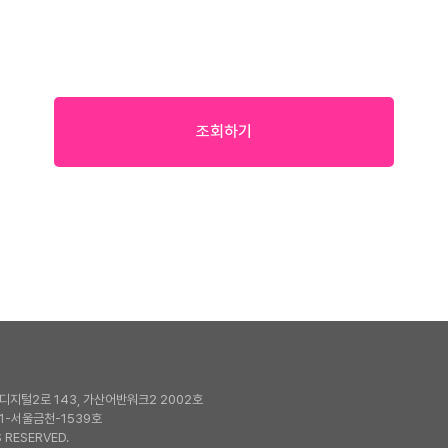
조회하기
지털2로 143, 가산어반워크2 2002호
1-서울금천-1539호
 RESERVED.