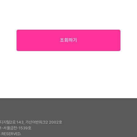
조회하기
지털2로 143, 가산어반워크2 2002호
1-서울금천-1539호
 RESERVED.