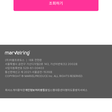
조회하기
(주)마블프로듀스 ｜ 대표 전현준
서울특별시 금천구 가산디지털2로 143, 가산어반워크2 2002호
사업자등록번호 529-81-00403
통신판매신고 제 2021-서울금천-1539호
COPYRIGHT © MARVELPRODUCE Inc. ALL RIGHTS RESERVED.
회사소개
이용약관
개인정보처리방침
불법스팸대응센터
명의도용방지서비스