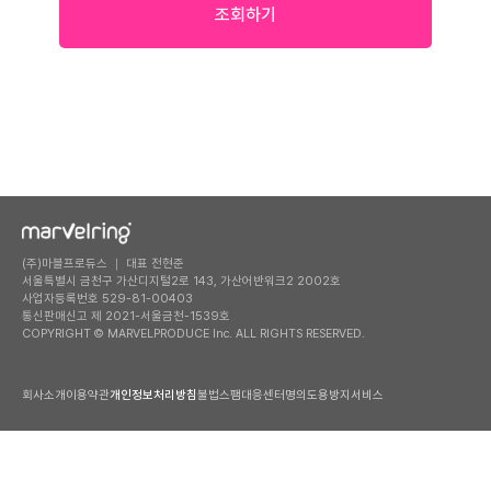
조회하기
(주)마블프로듀스 ｜ 대표 전현준
서울특별시 금천구 가산디지털2로 143, 가산어반워크2 2002호
사업자등록번호 529-81-00403
통신판매신고 제 2021-서울금천-1539호
COPYRIGHT © MARVELPRODUCE Inc. ALL RIGHTS RESERVED.
회사소개
이용약관
개인정보처리방침
불법스팸대응센터
명의도용방지서비스