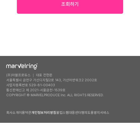
조회하기
(주)마블프로듀스 ｜ 대표 전현준
서울특별시 금천구 가산디지털2로 143, 가산어반워크2 2002호
사업자등록번호 529-81-00403
통신판매신고 제 2021-서울금천-1539호
COPYRIGHT © MARVELPRODUCE Inc. ALL RIGHTS RESERVED.
회사소개
이용약관
개인정보처리방침
불법스팸대응센터
명의도용방지서비스