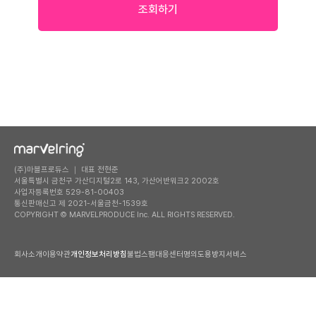
조회하기
(주)마블프로듀스 ｜ 대표 전현준
서울특별시 금천구 가산디지털2로 143, 가산어반워크2 2002호
사업자등록번호 529-81-00403
통신판매신고 제 2021-서울금천-1539호
COPYRIGHT © MARVELPRODUCE Inc. ALL RIGHTS RESERVED.
회사소개
이용약관
개인정보처리방침
불법스팸대응센터
명의도용방지서비스