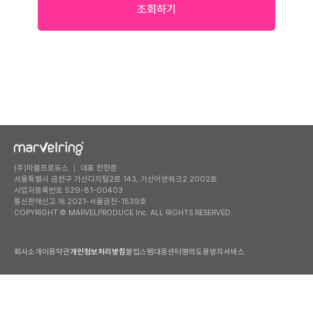
조회하기
(주)마블프로듀스 ｜ 대표 전현준
서울특별시 금천구 가산디지털2로 143, 가산어반워크2 2002호
사업자등록번호 529-81-00403
통신판매신고 제 2021-서울금천-1539호
COPYRIGHT © MARVELPRODUCE Inc. ALL RIGHTS RESERVED.
회사소개
이용약관
개인정보처리방침
불법스팸대응센터
명의도용방지서비스