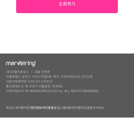
조회하기
(주)마블프로듀스 ｜ 대표 전현준
서울특별시 금천구 가산디지털2로 143, 가산어반워크2 2002호
사업자등록번호 529-81-00403
통신판매신고 제 2021-서울금천-1539호
COPYRIGHT © MARVELPRODUCE Inc. ALL RIGHTS RESERVED.
회사소개
이용약관
개인정보처리방침
불법스팸대응센터
명의도용방지서비스