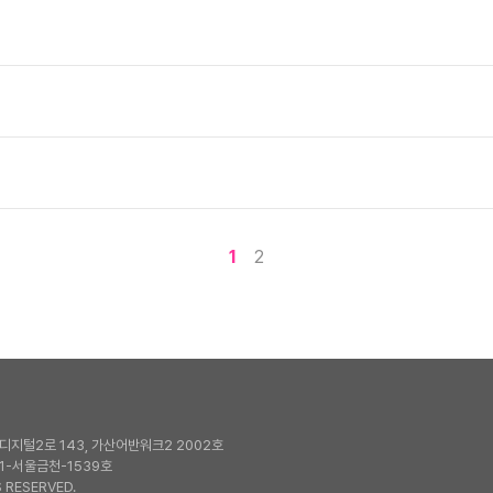
1
2
지털2로 143, 가산어반워크2 2002호
1-서울금천-1539호
 RESERVED.