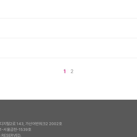
1
2
지털2로 143, 가산어반워크2 2002호
1-서울금천-1539호
 RESERVED.