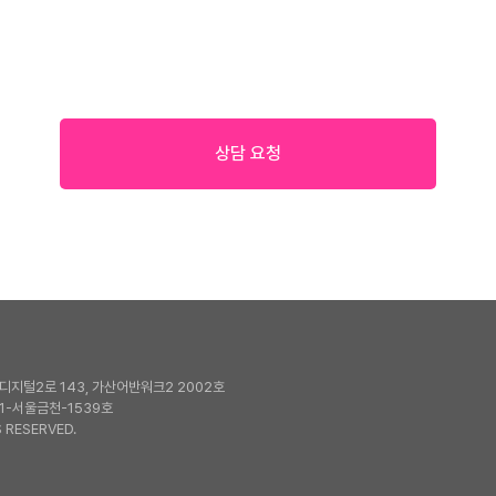
상담 요청
지털2로 143, 가산어반워크2 2002호
1-서울금천-1539호
 RESERVED.