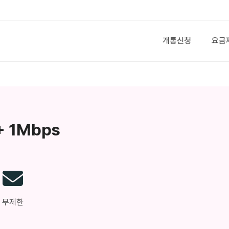
개통신청
요금
 1Mbps
무제한