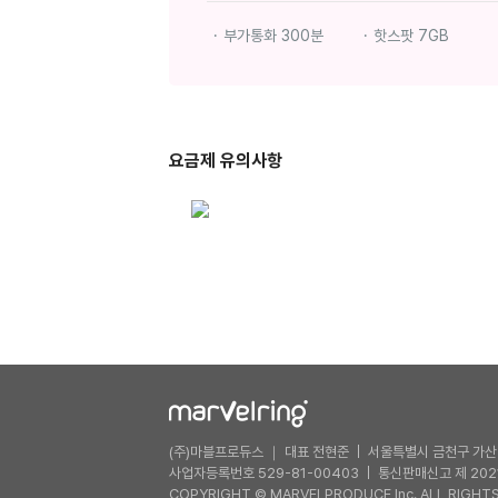
부가통화 300분
핫스팟 7GB
요금제 유의사항
(주)마블프로듀스 ｜ 대표 전현준
서울특별시 금천구 가산디
사업자등록번호 529-81-00403
통신판매신고 제 202
COPYRIGHT © MARVELPRODUCE Inc. ALL RIGHTS