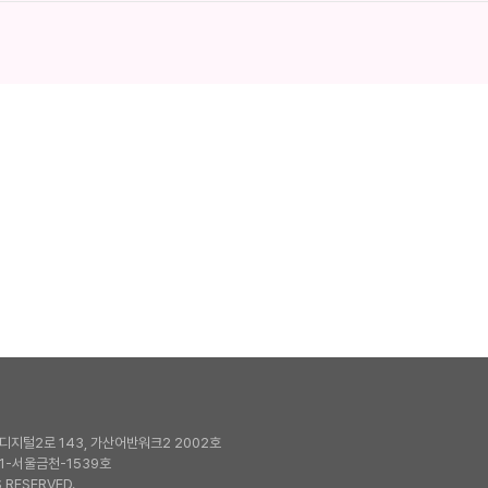
지털2로 143, 가산어반워크2 2002호
1-서울금천-1539호
 RESERVED.