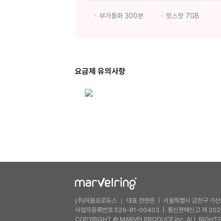
부가통화 300분
핫스팟 7GB
요금제 유의사항
(주)마블프로듀스 ｜ 대표 전현준
서울특별시 금천구 가산디
사업자등록번호 529-81-00403
통신판매신고 제 202
COPYRIGHT © MARVELPRODUCE Inc. ALL RIGHTS