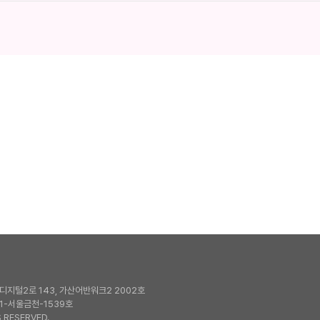
지털2로 143, 가산어반워크2 2002호
1-서울금천-1539호
 RESERVED.