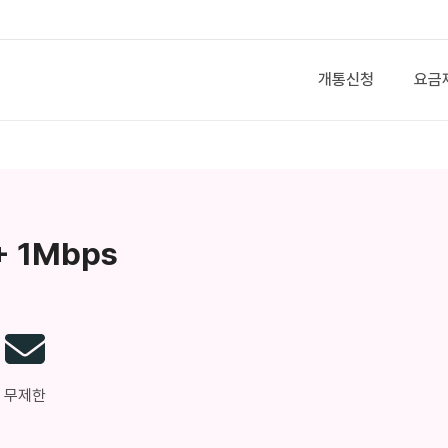
개통신청
요금
 1Mbps
무제한