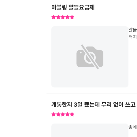
마블링 알뜰요금제
알뜰
터지
개통한지 3일 됐는데 무리 없이 쓰고
좋네