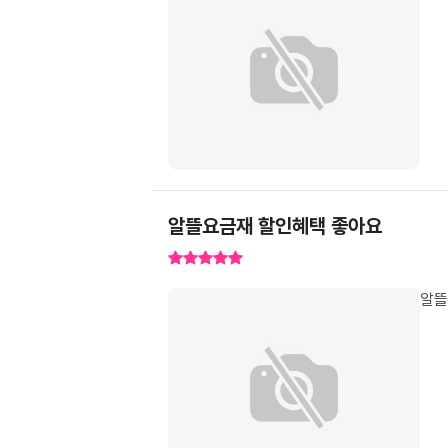
알뜰요금재 할인혜택 좋아요
알뜰