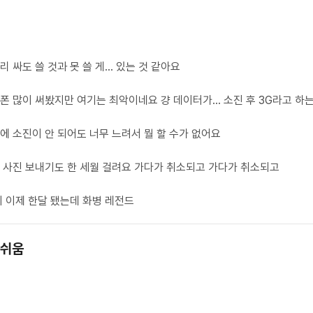
지 이제 한달 됐는데 화병 레전드
아쉬움