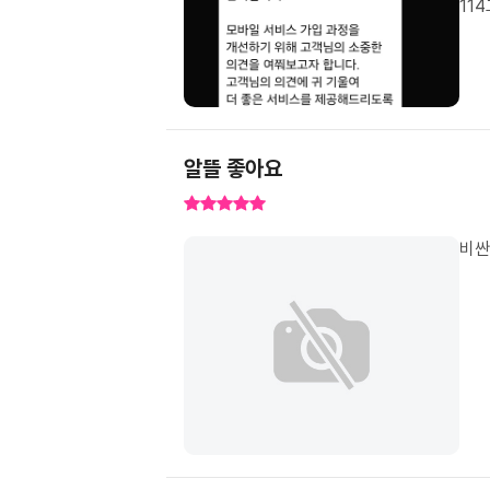
11
알뜰 좋아요
비싼