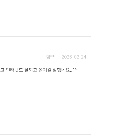
임** ｜ 2026-02-24
고 인터넷도 잘되고 옮기길 잘했네요..^^