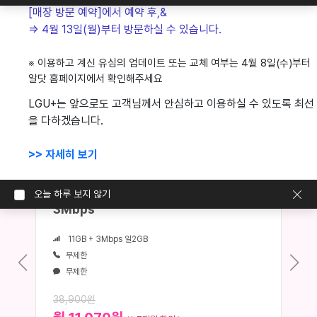
[매장 방문 예약]에서 예약 후,& 
가입신청내역조회
마블링알뜰폰 요금제 확인
=> 4월 13일(월)부터 방문하실 수 있습니다.
온라인 고객상담
자주 묻는 질문
1:1 온라인 상담
자주하는 질문 확인
※ 이용하고 계신 유심의 업데이트 또는 교체 여부는 4월 8일(수)부터 
알닷 홈페이지에서 확인해주세요
LGU+는 앞으로도 고객님께서 안심하고 이용하실 수 있도록 최선
모두가 만족하며 사용하는
을 다하겠습니다.
마블링알뜰폰의
합리적인 요금제
>> 자세히 보기
#이벤트 요금제
마블링 프라임 11GB + 매일 2GB +
오늘 하루 보지 않기
3Mbps
11GB + 3Mbps 일2GB
무제한
무제한
38,900원