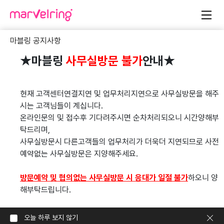
<유심(USIM)업데이트 및 교체 안내>
마블링 공지사항
★마블링 
사무실방문 불가
안내★
더 안전한 통신 서비스 이용을 위한& 
유심(USIM)업데이
트 및 교체 안내
현재 고객센터연결지연 및 업무처리지연으로 사무실방문을 해주
시는 고객님들이 계십니다.
고객님, 항상 LG U+를 이용해 주셔서 감사합니다.
온라인문의 및 접수후 기다려주시면 순차처리되오니 시간양해부
보다 안전한 통신서비스 이용을 위한 유심 업데이트 및 무료 교체 
Previous
Next
탁드리며,
안내 드립니다.
사무실방문시 다른고객들의 업무처리가 더욱더 지연되므로 사전
보안 수준을 한단계 강화하기 위한 조치로, 전 고객을 대상으로 진
예약없는 사무실방문은 지양해주세요.
행되니 참여 부탁드립니다.
•4월 13일(월)부터 매장 방문 필요없이
방문예약 및 협의없는 사무실방문 시 응대가 일절 불가
하오니 양
=> 알닷 홈페이지 내 [유심 업데이트]에서 간편하게 업데이트 가
해부탁드립니다.
능합니다.
오늘 하루 보지 않기
•매장 방문을 희망하시는 고객은 4월 8일(수)부터 알닷 홈페이지 
신청내역조회
요금제