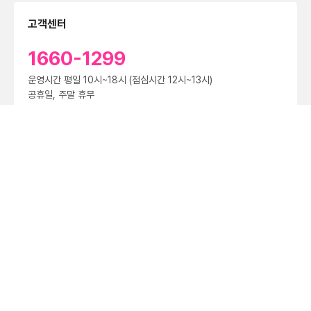
고객센터
1660-1299
운영시간 평일 10시~18시 (점심시간 12시~13시)
공휴일, 주말 휴무
제휴문의
대량문의
법인문의
공지
[중요] 더 안전한 통신서비스 제공을 위한 전 고객 유심(USIM) 업데이트 및 무료 교체 안내
2023.04.25
(주)마블프로듀스 ｜ 대표 전현준
서울특별시 금천구 가산디지털2로 143, 가산어반워크2 2002호
사업자등록번호 529-81-00403
통신판매신고 제 2021-서울금천-1539호