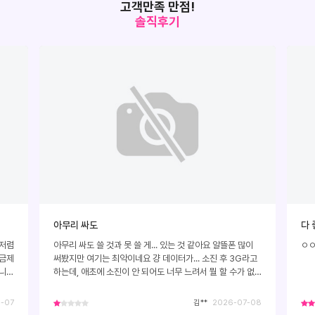
고객만족 만점!
솔직후기
아무리 싸도
다 
 저렴
아무리 싸도 쓸 것과 못 쓸 게... 있는 것 같아요 알뜰폰 많이
ㅇ
요금제
써봤지만 여기는 최악이네요 걍 데이터가... 소진 후 3G라고
습니다
하는데, 애초에 소진이 안 되어도 너무 느려서 뭘 할 수가 없
어요 카톡 사진 보내기도 한 세월 걸려요 가다가 취소되고 가
다가 취소되고 쓴 지 이제 한달 됐는데 화병 레전드
-07
김**
2026-07-08